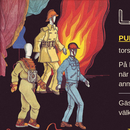
PU
tor
På 
när
anm
Gäs
väl