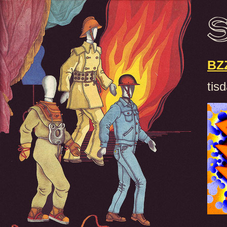
BZ
tis