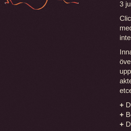
3 ju
Cli
med
int
Inn
öve
upp
akt
etc
+
Da
+
Be
+
Du