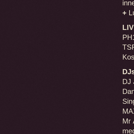
inne
+
Lu
LIV
PH
TS
Kos
DJs
DJ 
Dan
Sin
MA
Mr 
med