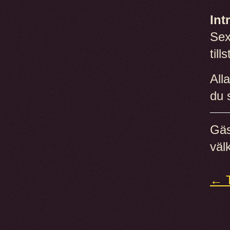
Int
Sex
till
All
du 
Gäs
väl
← T