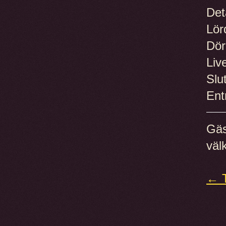
Det
Lör
Dör
Liv
Slu
Ent
Gäs
väl
← T