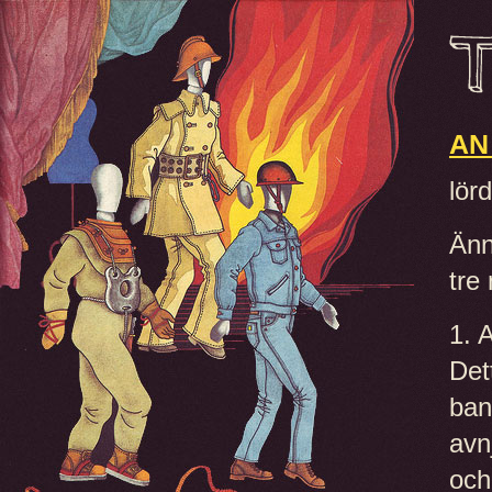
AN
lör
Änn
tre
1. 
Det
ban
avn
och