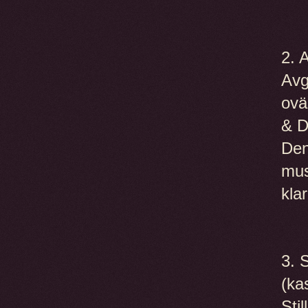
2. 
Avg
ovä
& D
Den
mus
klar
3. 
(ka
Sti