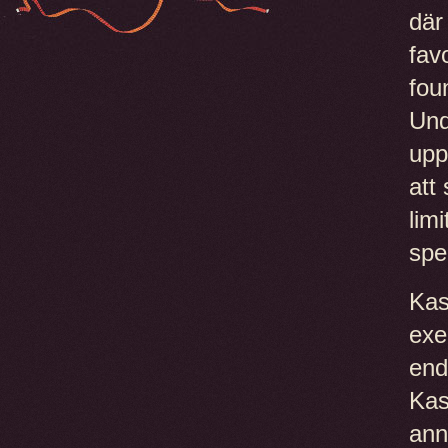
där
fav
fou
Und
upp
att
lim
spe
Kas
exe
end
Kas
ann