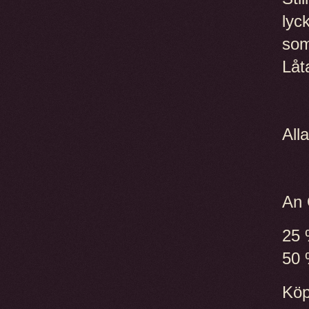
lyc
som
Låt
All
An 
25 
50 
Köp