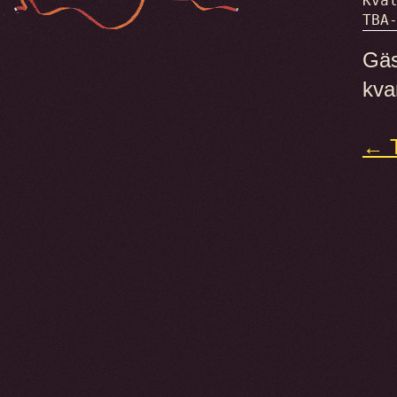
Kväl
TBA
Gäs
kva
← T