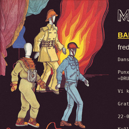
BA
fre
Dan
Pun
=DR
Vi 
Gra
22-