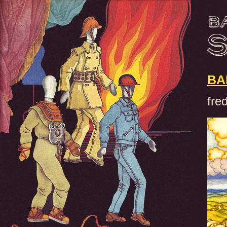
BA
fre