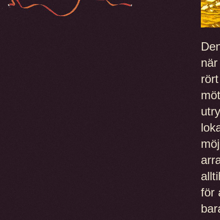
Den
när
rör
möt
utr
lok
möjl
arr
all
för
bar