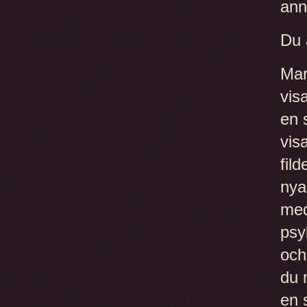
ann
Du 
Mar
vis
en 
vis
fil
nya
med
psy
och
du m
en 