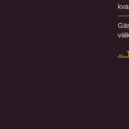
kva
Gäs
väl
← T