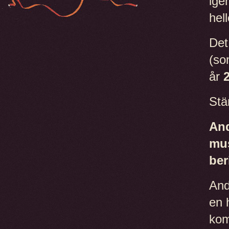
ige
hel
Det
(so
år
Stä
And
mus
ber
And
en 
kom