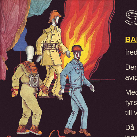
BA
fre
Den
avi
Med
fyr
till
Då 