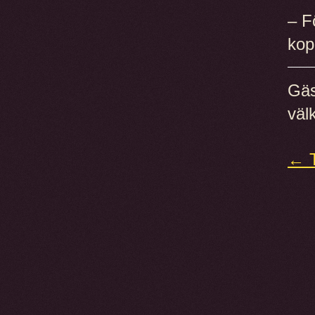
– F
kop
Gäs
väl
← T