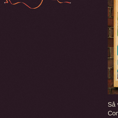
Så 
Com