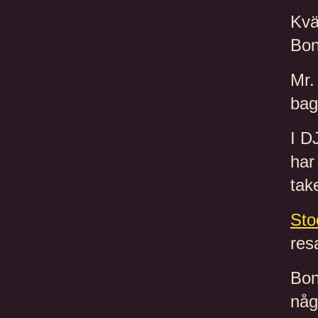
Kvä
Bon
Mr.
bag
I D
har
tak
Sto
res
Bon
någ