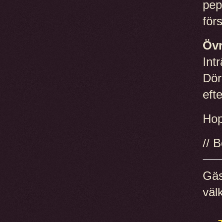
pep
för
Övr
Int
Dör
eft
Hop
// 
Gäs
väl