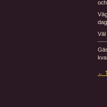
och 
Väg
dag
Väl
Gäs
kva
← T