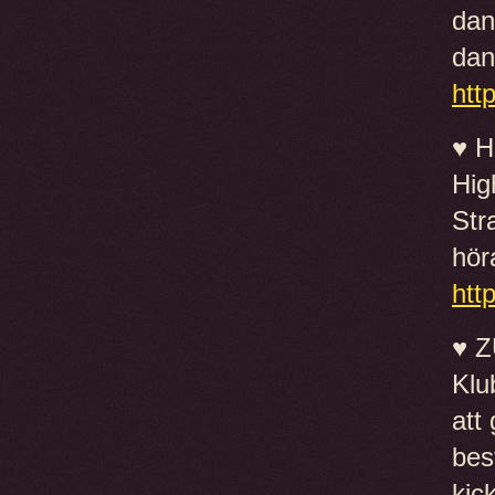
dan
dan
htt
♥ H
Hig
Str
hör
htt
♥ Z
Klu
att
bes
kic