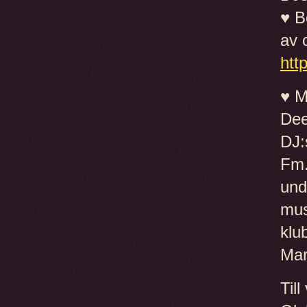
♥ B
av 
htt
♥ M
Dee
DJ:
Fm.
und
mus
klu
Mar
Til