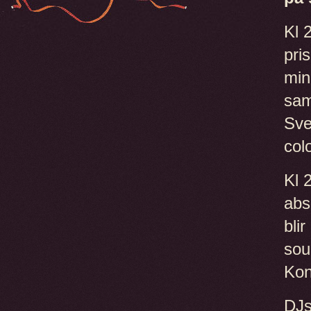
Kl 
pri
min
sam
Sver
col
Kl 
abs
bli
sou
Kon
DJs