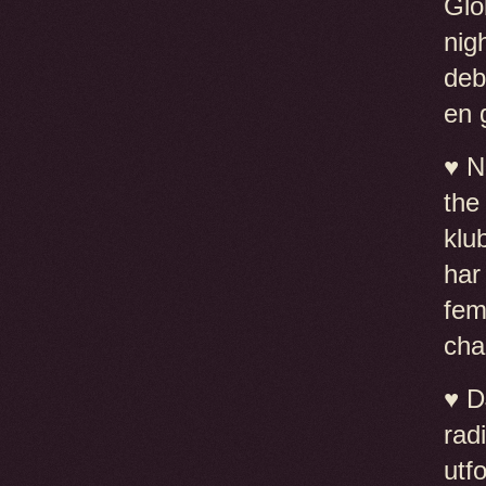
Glo
nig
deb
en 
♥ N
the
klu
har
fem
cha
♥ D
rad
utf