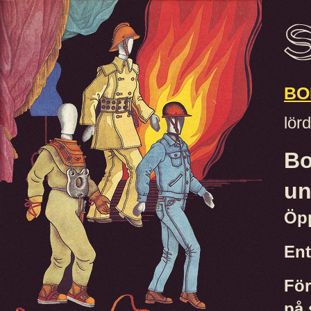
BO
lör
Bo
un
Öpp
Ent
För
på 