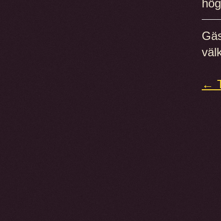
hög
Gäs
väl
← T