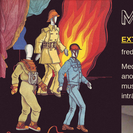
EX
fre
Med
ano
mus
int