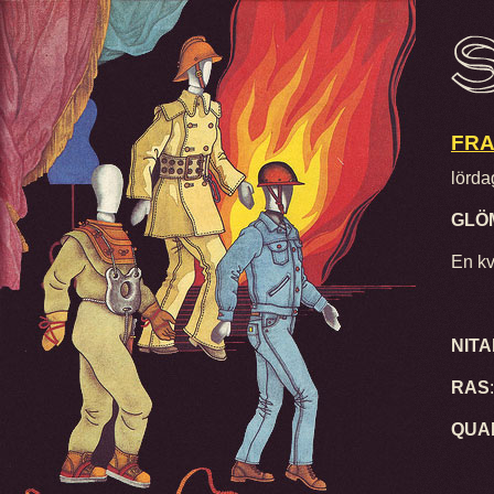
FRA
lörda
GLÖM
En kv
NIT
RAS
QUA