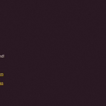
nd!
lm
as