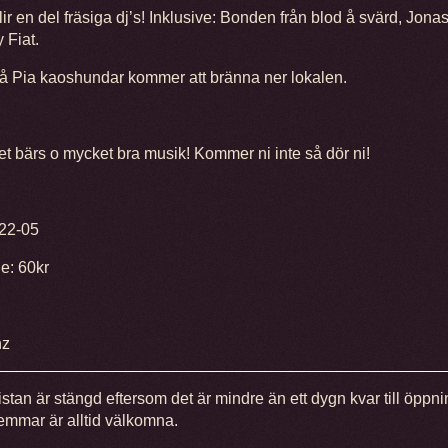
lir en del fräsiga dj’s! Inklusive: Bonden från blod å svärd, Jona
 Fiat.
å Pia kaoshundar kommer att bränna ner lokalen.
t bärs o mycket bra musik! Kommer ni inte så dör ni!
22-05
de: 60kr
nz
istan är stängd eftersom det är mindre än ett dygn kvar till öppni
mmar är alltid välkomna.