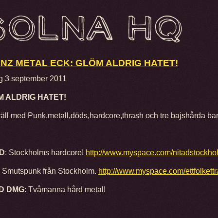
NZ METAL ECK: GLÖM ALDRIG HATET!
g 3 september 2011
 ALDRIG HATET!
äll med Punk,metall,döds,hardcore,thrash och tre bajshårda ba
AD
: Stockholms hardcore!
http://www.myspace.com/nitadstockho
: Smutspunk från Stockholm.
http://www.myspace.com/ettfolkettr
D DMG
: Tvåmanna hård metal!