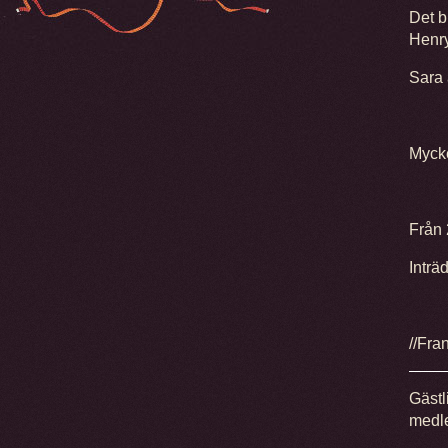
Det b
Henry
Sara 
Mycke
Från 
Inträ
//Fra
Gästl
medle