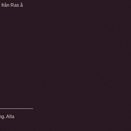
s från Ras å
ng. Alla