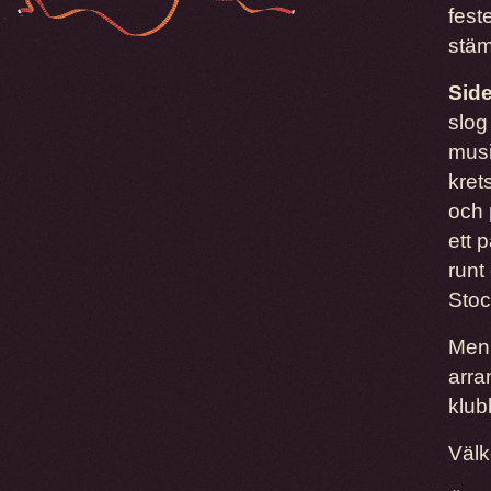
fest
stäm
Sid
slog
musi
kret
och 
ett 
runt 
Stoc
Men 
arra
klub
Väl