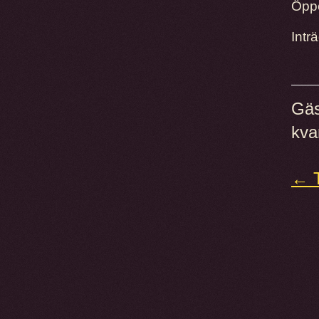
Öpp
Intr
Gäs
kva
← T