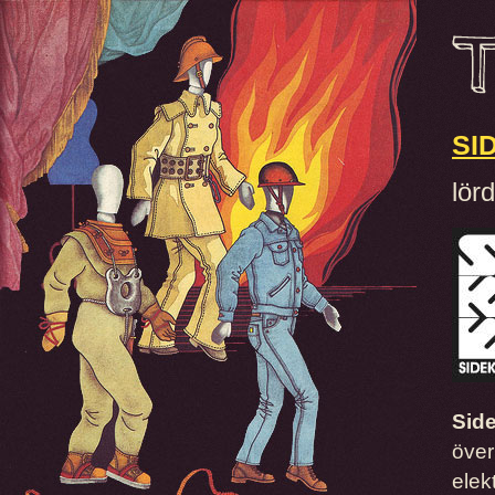
SI
lör
Side
över
elek