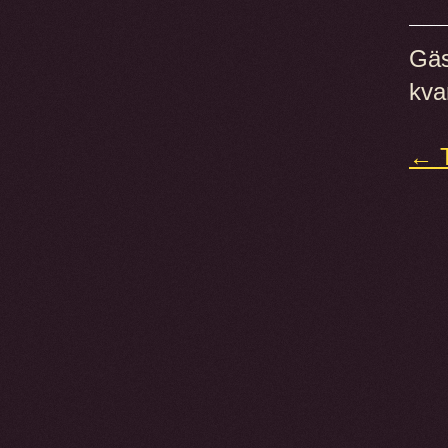
Gäs
kva
← T