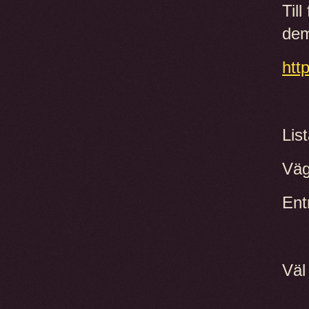
Til
dem
htt
Lis
Väg
Ent
Väl