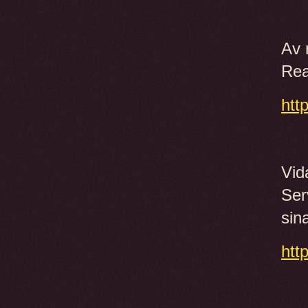
Av 
Rea
htt
Vid
Ser
sin
htt