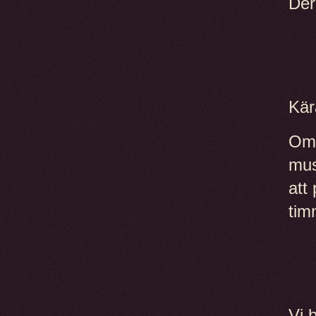
Der
Kär
Om 
mus
att
tim
Vi 