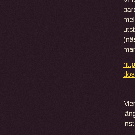
par
mel
uts
(nä
man
htt
dos
Mer
län
ins