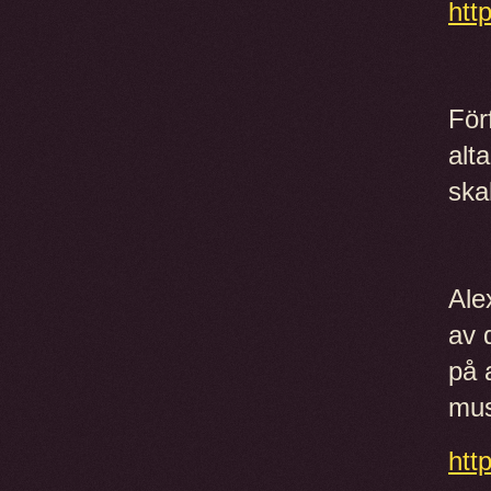
htt
För
alt
skal
Ale
av 
på 
mus
htt