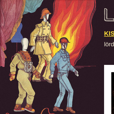
KI
lör