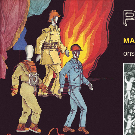
MA
ons