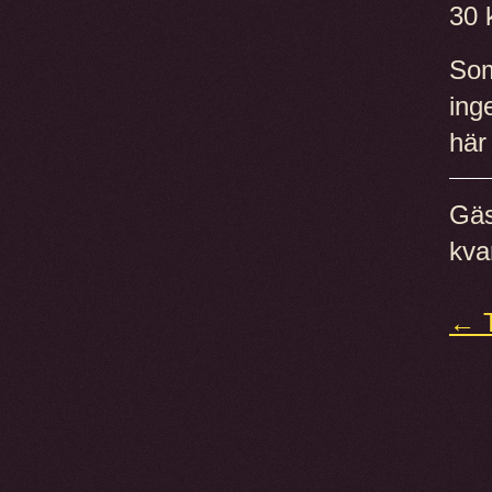
30 
Som
ing
här
Gäs
kva
← T