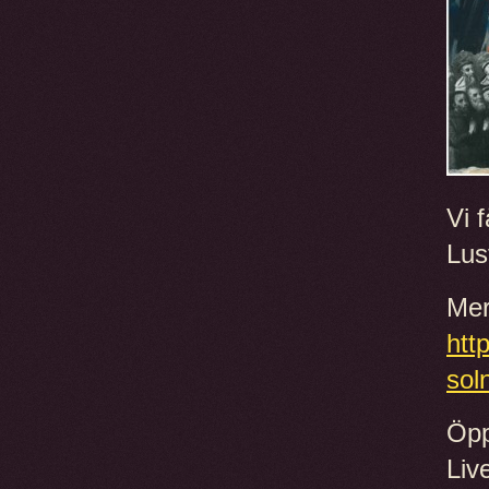
Vi 
Lus
Mer
htt
sol
Öpp
Liv