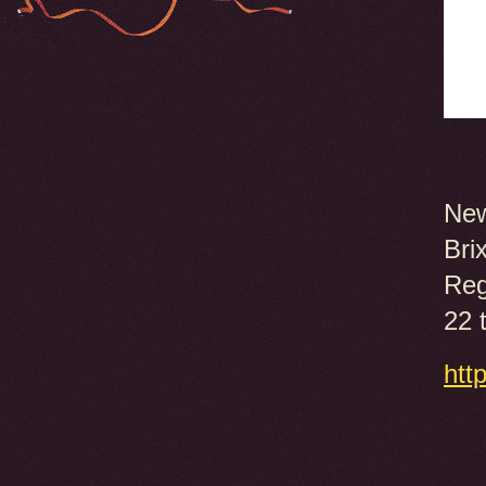
New
Bri
Reg
22 
htt