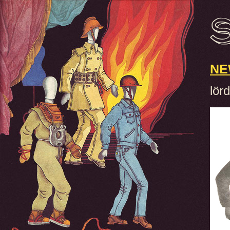
NE
lör