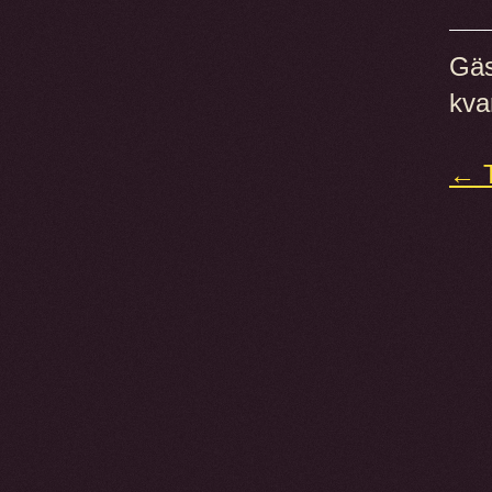
Gäs
kva
← T