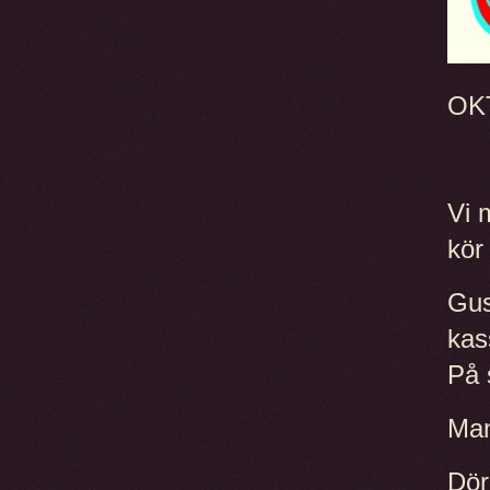
OK
Vi 
kör
Gus
kas
På 
Man
Dör