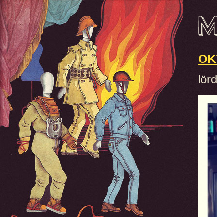
OK
lör