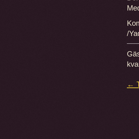
Med
Kom
/Ya
Gäs
kva
← T