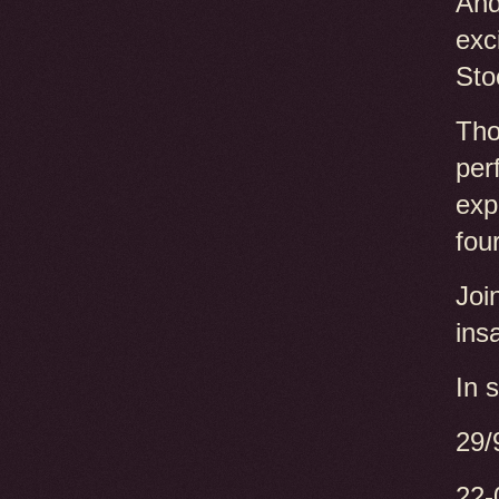
And
exc
Sto
Tho
per
exp
fou
Joi
ins
In 
29/
22-