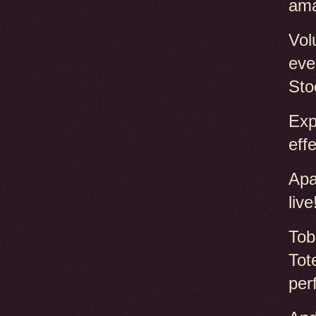
ama
Vol
eve
Sto
Exp
effe
Apa
live
Tob
Tote
per