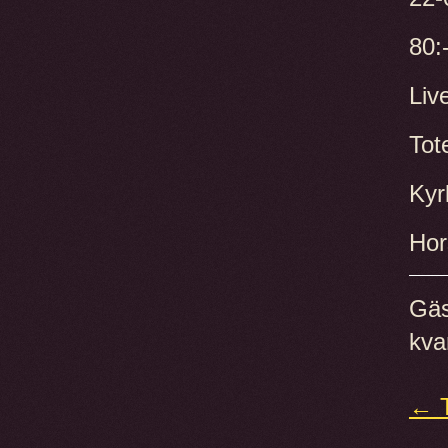
80:
Liv
Tot
Kyr
Hor
Gäs
kva
← T