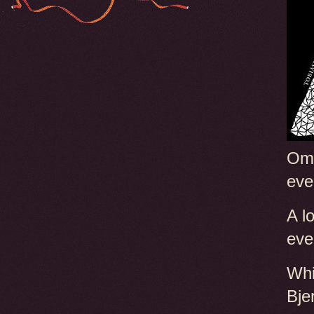
Omi
eve
A l
even
Whi
Bje