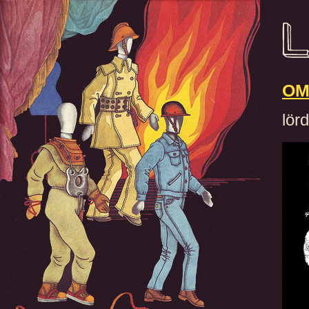
OM
lör