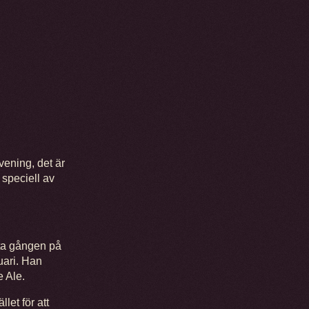
ening, det är
 speciell av
sta gången på
uari. Han
 Ale.
let för att