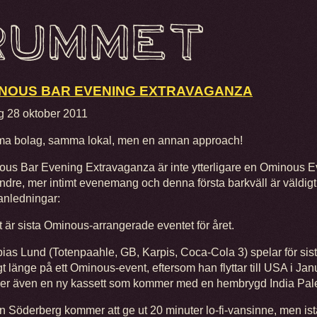
NOUS BAR EVENING EXTRAVAGANZA
g 28 oktober 2011
a bolag, samma lokal, men en annan approach!
us Bar Evening Extravaganza är inte ytterligare en Ominous Ev
indre, mer intimt evenemang och denna första barkväll är väldigt
 anledningar:
t är sista Ominous-arrangerade eventet för året.
bias Lund (Totenpaahle, GB, Karpis, Coca-Cola 3) spelar för si
gt länge på ett Ominous-event, eftersom han flyttar till USA i Jan
er även en ny kassett som kommer med en hembrygd India Pale
n Söderberg kommer att ge ut 20 minuter lo-fi-vansinne, men istäl