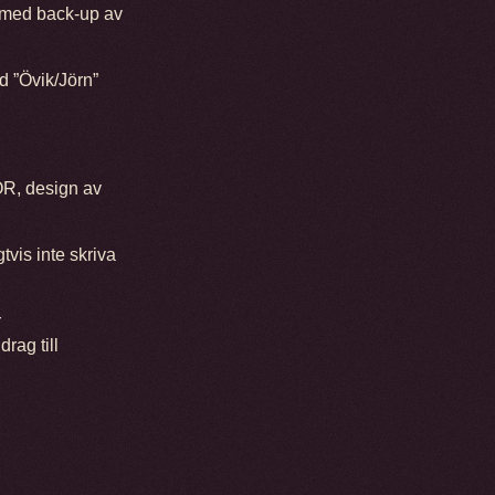
t med back-up av
 ”Övik/Jörn”
OR, design av
tvis inte skriva
r
rag till