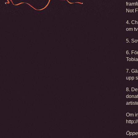
framf
Not F
4. Ch
om tv
5. So
6. Fö
Tobia
7. Gä
upp s
8. De
donat
artis
Om in
http:
Öppe