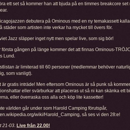
öra ett set så kommer han att bjuda på en timmes breakcore se
ear.
icagojazzen debutera på Ominous med en ny temakassett kallad
å städer som artisten inte verkar ha mycket till övers för.
viet Jazz släpper inget nytt men spelar live, som sig bör!
r första gången på länge kommer det att finnas Ominous-TRÖJ
s Lund.
stlistan är limiterad till 60 personer (medlemmar behöver naturlig
ig, som vanligt).
t är gratis inträde! Men eftersom Ominous är så punk så komme
ionshattar eller svärburkar att placeras ut så ni kan skänka ett bid
terna, eller överraska oss alla och köp lite kassetter!
te världen går under som Harold Camping förutspår,
//en.wikipedia.org/wiki/Harold_Camping, så ses vi den 28:e!
t 21-03
.
Live från 22.00!