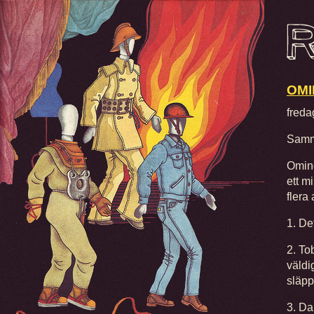
OMI
freda
Samm
Omino
ett m
flera
1. De
2. To
väldi
släpp
3. Da