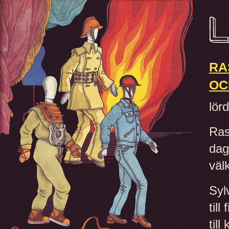
RA
OC
lör
Ras
dags
väl
Syl
til
til