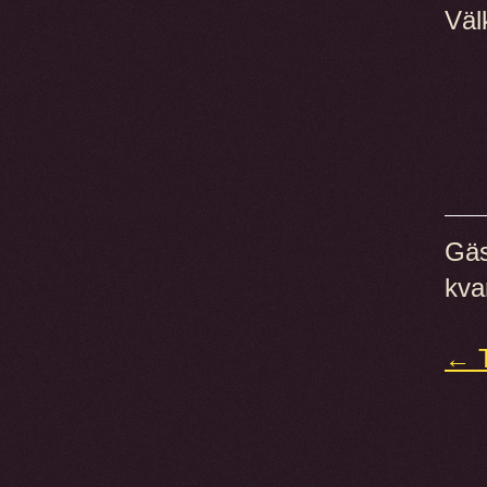
Vä
Gäs
kva
← T