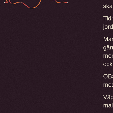
skal
Tid
jor
Man
gär
mor
ock
OBS
me
Väg
mai