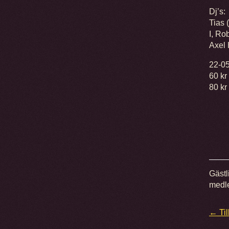
Dj’s:
Tias 
I, Ro
Axel 
22-0
60 kr
80 kr
Gästl
medle
← Til