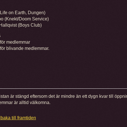
(Life on Earth, Dungen)
bo (Knekt/Doom Service)
Hallqvist (Boys Club)
5
 för medlemmar
 för blivande medlemmar.
istan är stängd eftersom det är mindre än ett dygn kvar till öppni
mmar är alltid välkomna.
lbaka till framtiden