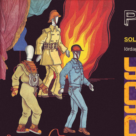
SOL
lörda