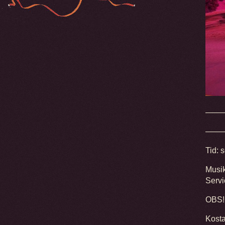
——
——
Tid:
Musi
Servi
OBS! 
Kosta