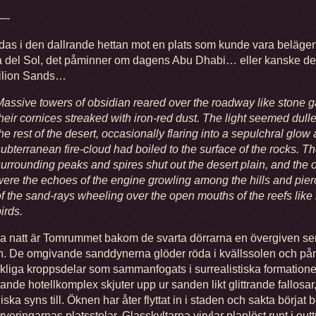
—-
rdas i den dallrande hettan mot en plats som kunde vara belägen
 del Sol, det påminner om dagens Abu Dhabi… eller kanske de
ilion Sands…
Massive towers of obsidian reared over the roadway like stone g
heir cornices streaked with iron-red dust. The light seemed dulle
he rest of the desert, occasionally flaring into a sepulchral glow
ubterranean fire-cloud had boiled to the surface of the rocks. T
surrounding peaks and spires shut out the desert plain, and the
were the echoes of the engine growling among the hills and pier
f the sand-rays wheeling over the open mouths of the reefs like 
irds.
 natt är Tomrummet bakom de svarta dörrarna en övergiven sem
. De omgivande sanddynerna glöder röda i kvällssolen och p
liga kroppsdelar som sammanfogats i surrealistiska formatione
ande hotellkomplex skjuter upp ur sanden likt glittrande fallosar
ska syns till. Öknen har åter flyttat in i staden och sakta börjat
rveringarnas platsstolar. Glasskyltarna virvlar planlöst runt i outt