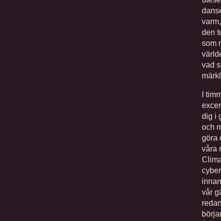
danse
varm,
den t
som r
värld
vad s
märk
I tim
excen
dig i
och m
göra 
våra 
Clima
cyber
innan
vår g
redan
börja