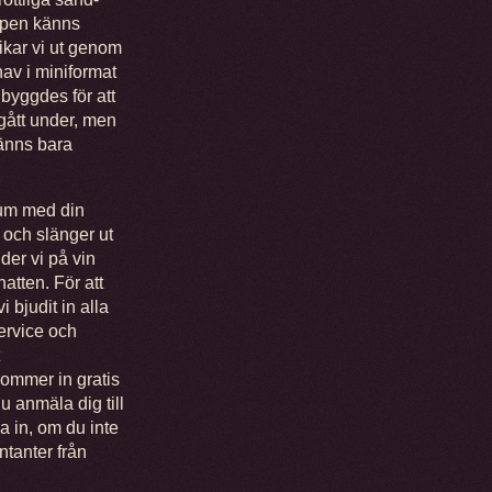
oppen känns
ikar vi ut genom
hav i miniformat
 byggdes för att
 gått under, men
känns bara
rum med din
 och slänger ut
der vi på vin
atten. För att
 bjudit in alla
ervice och
ommer in gratis
u anmäla dig till
a in, om du inte
tanter från