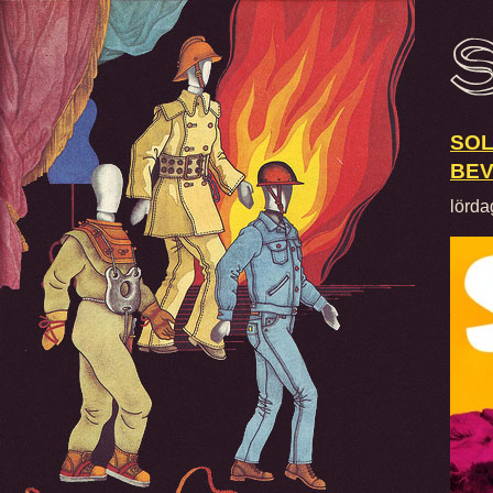
SOL
BEV
lörda