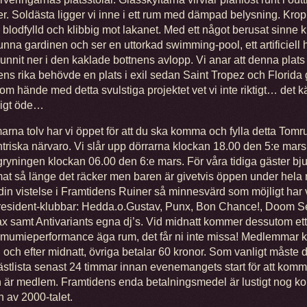
r. Soldästa ligger vi inne i ett rum med dämpad belysning. Kr
 blodfylld och klibbig mot lakanet. Med ett något berusat sinne k
unna gardinen och ser en uttorkad swimming-pool, ett artificiell 
unnit ner i den kaklade bottnens avlopp. Vi anar att denna plats
ens rika behövde en plats i exil sedan Saint Tropez och Florida
om hände med detta svulstiga projektet vet vi inte riktigt… det 
ligt öde…
marna tolv har vi öppet för att du ska komma och fylla detta Tom
triska närvaro. Vi slår upp dörrarna klockan 18.00 den 5:e mars
 gryningen klockan 06.00 den 6:e mars. För våra tidiga gäster bju
at så länge det räcker men baren är givetvis öppen under hela n
din vistelse i Framtidens Ruiner så minnesvärd som möjligt har vi
resident-klubbar: Hedda.o.Gustav, Punx, Bon Chance!, Doom S
x samt Antivariants egna dj’s. Vid midnatt kommer dessutom ett
mumieperformance äga rum, det får ni inte missa! Medlemmar k
 och efter midnatt, övriga betalar 60 kronor. Som vanligt måste d
ästlista senast 24 timmar innan evenemangets start för att komm
 är medlem. Framtidens enda betalningsmedel är lustigt nog kon
n av 2000-talet.