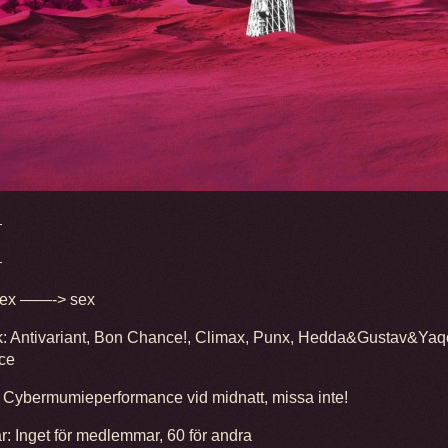
–
–
 sex ——-> sex
k: Antivariant, Bon Chance!, Climax, Punx, Hedda&Gustav&Ya
ce
Cybermumieperformance vid midnatt, missa inte!
r: Inget för medlemmar, 60 för andra