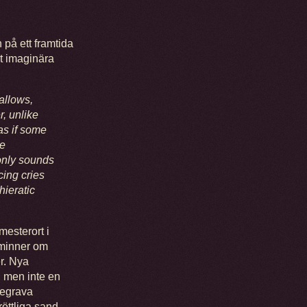
 på ett framtida
t imaginära
allows,
r, unlike
 as if some
he
 only sounds
cing cries
hieratic
esterort i
åminner om
r. Nya
, men inte en
 begrava
röttliga sand-