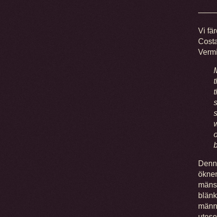
——
Vi fä
Costa
Verm
t
t
s
o
b
Denna
öknen
mänsk
blänk
männi
utese