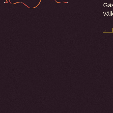
Gäs
väl
← T