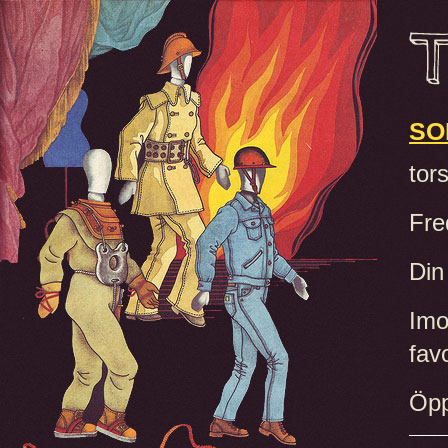
SO
tor
Fre
Din
Imo
fav
Öpp