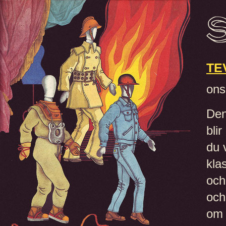
TE
ons
Den
bli
du 
kla
och
och
om 