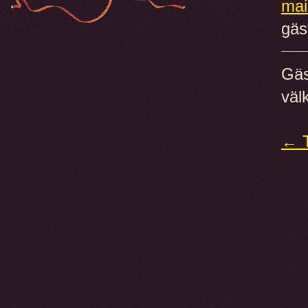
mai
gäst
Gäs
väl
← T