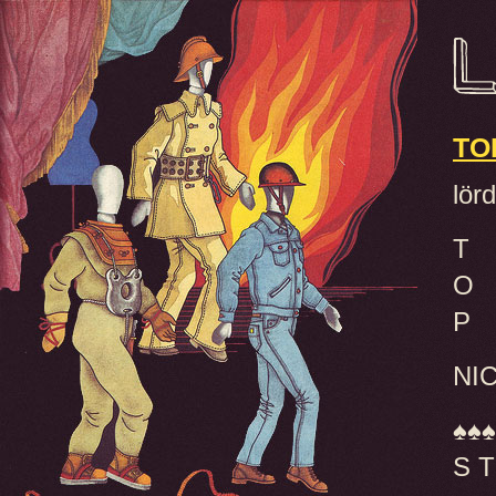
TO
lör
T
O
P
NIC
♠♠♠
S T