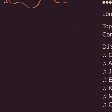
♠♠♠
Lör
Top
Com
DJ’
♫ C
♫ A
♫ J
♫ E
♫ K
♫ 
♫ 