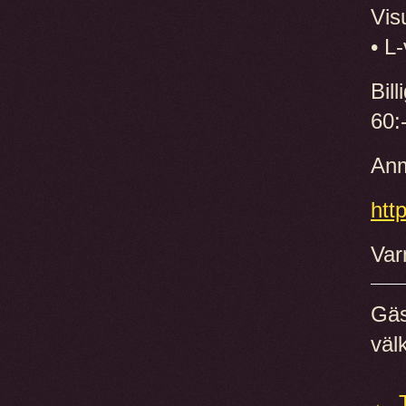
Vis
• L-
Bil
60:
Anm
htt
Var
Gäs
väl
← T