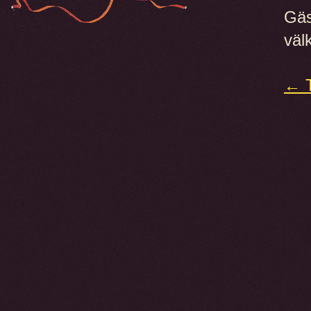
Gäs
väl
← T