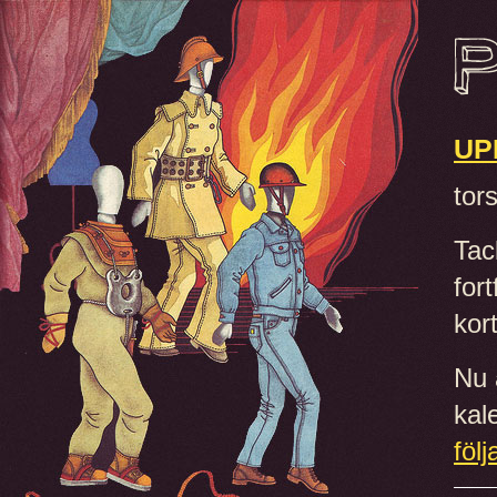
UP
tor
Tac
for
kort
Nu 
kale
följ