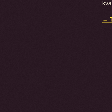
kva
← T