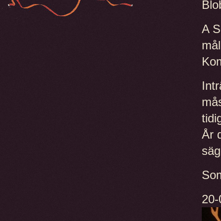
Blo
A S
mål
Kom
Int
mås
tid
År 
säg
Som
20-