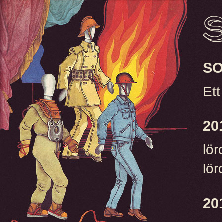
SO
Et
20
lör
lör
20